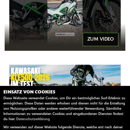
24.151 Aufrufe
13 Kommentare
ZUM VIDEO
EINSATZ VON COOKIES
Diese Webseite verwendet Cookies, um Dir ein bestmögliches Surf-Erlebnis zu
ermöglichen. Diese Daten werden erhoben und dienen nicht für die Erstellung
34.071 Aufrufe
von Nutzungsprofilen oder anderer weiterführender Verwendung. Sämtliche
Informationen zu verwendeten Cookies und eingebundenen Diensten findest
126 Kommentare
ZUM VIDEO
du hier:
Datenschutzerklärung
Wir verwenden auf dieser Website folgende Dienste, welche erst nach deiner