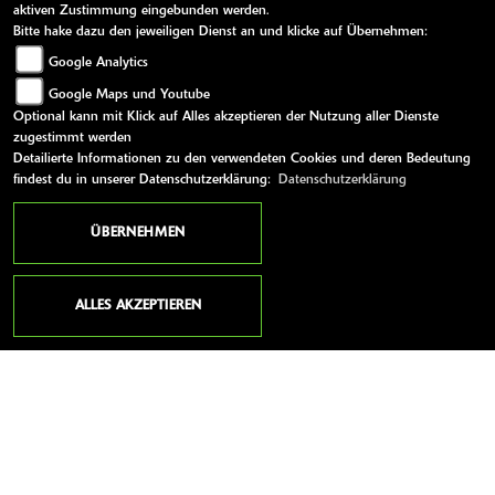
aktiven Zustimmung eingebunden werden.
Bitte hake dazu den jeweiligen Dienst an und klicke auf Übernehmen:
Google Analytics
Google Maps und Youtube
Optional kann mit Klick auf Alles akzeptieren der Nutzung aller Dienste
zugestimmt werden
Detailierte Informationen zu den verwendeten Cookies und deren Bedeutung
findest du in unserer Datenschutzerklärung:
Datenschutzerklärung
ANSCHRIFT
ÜBERNEHMEN
AUTOHAUS WIESECK AM GIESSENER RING G
MBH
ALLES AKZEPTIEREN
Oberlachweg 8
35394 Gießen
Deutschland
Telefon:
0049 (0) 641 / 9 43 83-0
Fax:
0049 (0) 641 / 9 43 83-12
Website:
http://www.zweiradhaus-wieseck.de/